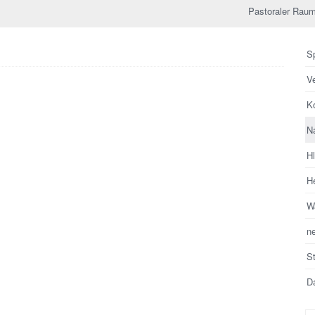
Pastoraler Raum
Sp
V
Ko
N
H
He
Wa
n
S
Da
Su