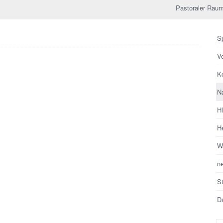
Pastoraler Raum
Sp
V
Ko
N
H
He
Wa
n
S
Da
Su