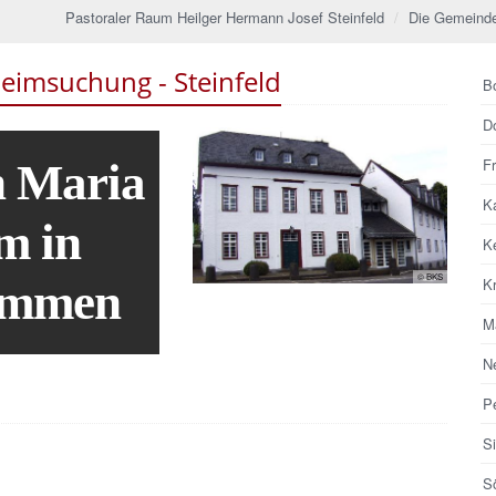
Pastoraler Raum Heilger Hermann Josef Steinfeld
Die Gemeind
Heimsuchung - Steinfeld
B
D
F
n Maria
Ka
m in
K
© BKS
K
kommen
M
N
P
Si
S