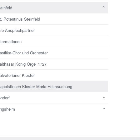
einfeld
t. Potentinus Steinfeld
hre Ansprechpartner
nformationen
asilika-Chor und Orchester
althasar König Orgel 1727
alvatorianer Kloster
rappistinnen Kloster Maria Heimsuchung
ondorf
ingsheim