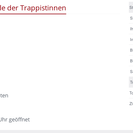
le der Trappistinnen
St
S
I
I
B
B
S
T
T
sten
Z
 Uhr geöffnet