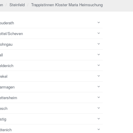
en
Steinfeld
Trappistinnen Kloster Maria Heimsuchung
ouderath
ottel/Scheven
rohngau
ll
eldenich
rekel
armagen
ettersheim
esch
stig
ötenich