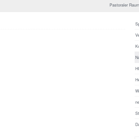
Pastoraler Raum
Sp
V
Ko
N
H
He
Wa
n
S
Da
Su