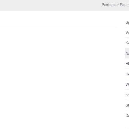
Pastoraler Raum
Sp
V
Ko
N
H
He
Wa
n
S
Da
Su