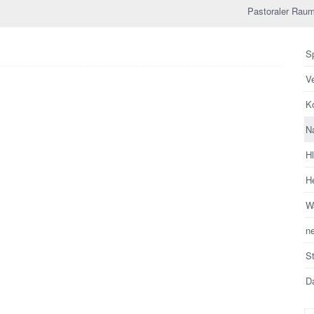
Pastoraler Raum
Sp
V
Ko
N
H
He
Wa
n
S
Da
Su