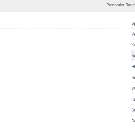
Pastoraler Raum
Sp
V
Ko
N
H
He
Wa
n
S
Da
Su