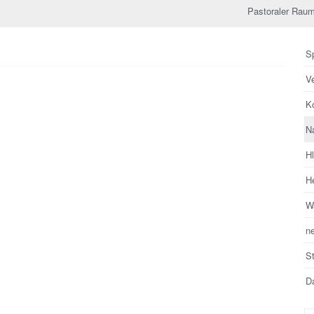
Pastoraler Raum
Sp
V
Ko
N
H
He
Wa
n
S
Da
Su