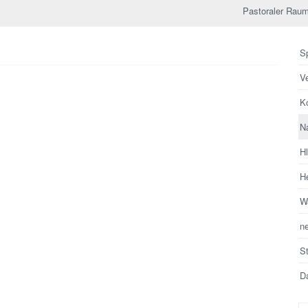
Pastoraler Raum
Sp
V
Ko
N
H
He
Wa
n
S
Da
Su