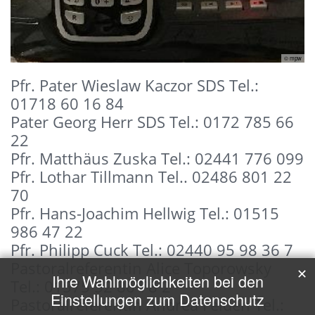
© mpw
Pfr. Pater Wieslaw Kaczor SDS Tel.:
01718 60 16 84
Pater Georg Herr SDS Tel.: 0172 785 66
22
Pfr. Matthäus Zuska Tel.: 02441 776 099
Pfr. Lothar Tillmann Tel.. 02486 801 22
70
Pfr. Hans-Joachim Hellwig Tel.: 01515
986 47 22
Pfr. Philipp Cuck Tel.: 02440 95 98 36 7
Pastoralreferentin Alice Toporowsky
✕
Ihre Wahlmöglichkeiten bei den
Tel.: 01575 52 86 78 2
Einstellungen zum Datenschutz
Pastoralreferentin Andrea Felden Tel.: