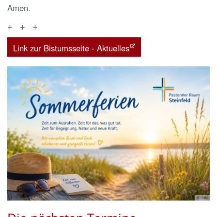
Amen.
+ + +
Link zur Bistumsseite - Aktuelles
© miki