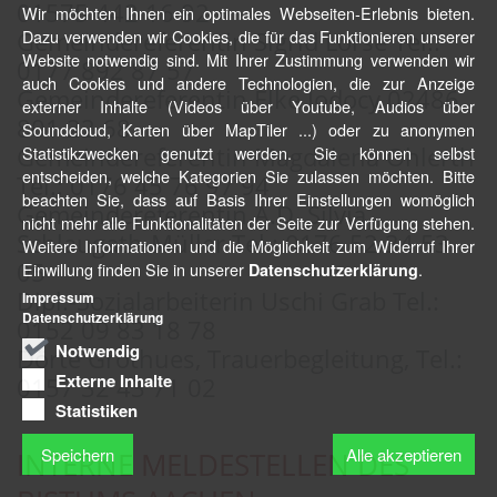
01575 442 16 92
Wir möchten Ihnen ein optimales Webseiten-Erlebnis bieten.
Dazu verwenden wir Cookies, die für das Funktionieren unserer
Gemeindereferentin Sigrid Lorse Tel.:
Website notwendig sind. Mit Ihrer Zustimmung verwenden wir
0177 892 87 57
auch Cookies und andere Technologien, die zur Anzeige
Gemeindereferentin Elke Jodocy 02486
externer Inhalte (Videos über Youtube, Audios über
801 22 68
Soundcloud, Karten über MapTiler ...) oder zu anonymen
Gemeindereferentin Magdalena Ohlerth
Statistikzwecken genutzt werden. Sie können selbst
entscheiden, welche Kategorien Sie zulassen möchten. Bitte
Tel.: 0176 45 76 97 94
beachten Sie, dass auf Basis Ihrer Einstellungen womöglich
Gemeindereferentin A.D. Silvia
nicht mehr alle Funktionalitäten der Seite zur Verfügung stehen.
Schlaugath-Müller Tel.: 0176 52 34 53
Weitere Informationen und die Möglichkeit zum Widerruf Ihrer
05
Einwillung finden Sie in unserer
.
Datenschutzerklärung
Dipl.-Sozialarbeiterin Uschi Grab Tel.:
Impressum
Datenschutzerklärung
0152 09 83 18 78
Notwendig
Dörte Grothues, Trauerbegleitung, Tel.:
Externe Inhalte
0157 32 43 71 02
Statistiken
Speichern
Alle akzeptieren
INTERNE MELDESTELLEN DES