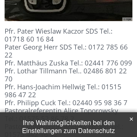
© mpw
Pfr. Pater Wieslaw Kaczor SDS Tel.:
01718 60 16 84
Pater Georg Herr SDS Tel.: 0172 785 66
22
Pfr. Matthäus Zuska Tel.: 02441 776 099
Pfr. Lothar Tillmann Tel.. 02486 801 22
70
Pfr. Hans-Joachim Hellwig Tel.: 01515
986 47 22
Pfr. Philipp Cuck Tel.: 02440 95 98 36 7
Pastoralreferentin Alice Toporowsky
Tel.: 01575 52 86 78 2
✕
Ihre Wahlmöglichkeiten bei den
Pastoralreferentin Andrea Felden Tel.:
Einstellungen zum Datenschutz
01575 442 16 92