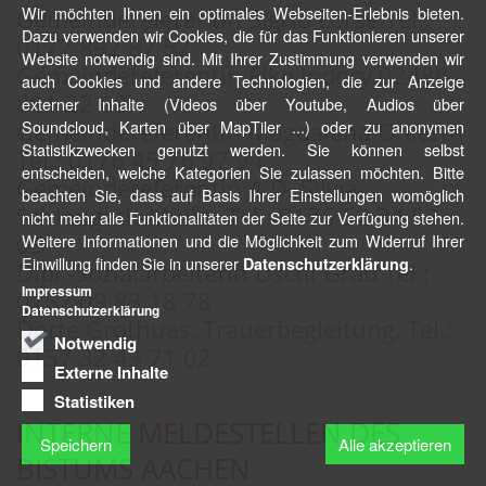
Wir möchten Ihnen ein optimales Webseiten-Erlebnis bieten.
Gemeindereferentin Sigrid Lorse Tel.:
Dazu verwenden wir Cookies, die für das Funktionieren unserer
0177 892 87 57
Website notwendig sind. Mit Ihrer Zustimmung verwenden wir
Gemeindereferentin Elke Jodocy 02486
auch Cookies und andere Technologien, die zur Anzeige
801 22 68
externer Inhalte (Videos über Youtube, Audios über
Soundcloud, Karten über MapTiler ...) oder zu anonymen
Gemeindereferentin Magdalena Ohlerth
Statistikzwecken genutzt werden. Sie können selbst
Tel.: 0176 45 76 97 94
entscheiden, welche Kategorien Sie zulassen möchten. Bitte
Gemeindereferentin A.D. Silvia
beachten Sie, dass auf Basis Ihrer Einstellungen womöglich
Schlaugath-Müller Tel.: 0176 52 34 53
nicht mehr alle Funktionalitäten der Seite zur Verfügung stehen.
Weitere Informationen und die Möglichkeit zum Widerruf Ihrer
05
Einwillung finden Sie in unserer
.
Datenschutzerklärung
Dipl.-Sozialarbeiterin Uschi Grab Tel.:
Impressum
0152 09 83 18 78
Datenschutzerklärung
Dörte Grothues, Trauerbegleitung, Tel.:
Notwendig
0157 32 43 71 02
Externe Inhalte
Statistiken
INTERNE MELDESTELLEN DES
Speichern
Alle akzeptieren
BISTUMS AACHEN