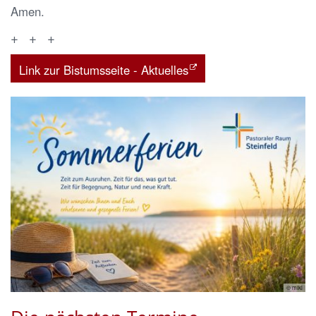
Amen.
+ + +
Link zur Bistumsseite - Aktuelles
© miki