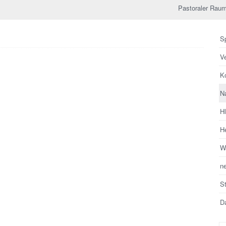
Pastoraler Raum
Sp
V
Ko
N
H
He
Wa
n
S
Da
Su