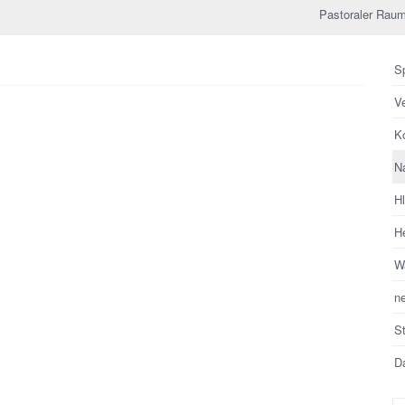
Pastoraler Raum
Sp
V
Ko
N
H
He
Wa
n
S
Da
Su