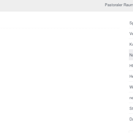
Pastoraler Raum
Sp
V
Ko
N
H
He
Wa
n
S
Da
Su